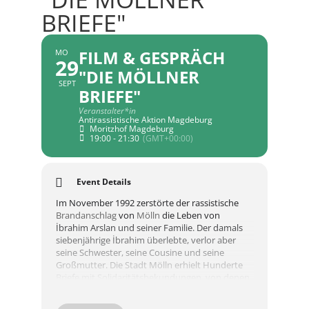
BRIEFE"
FILM & GESPRÄCH
MO
29
"DIE MÖLLNER
SEPT
BRIEFE"
Veranstalter*in
Antirassistische Aktion Magdeburg
Moritzhof Magdeburg
19:00 - 21:30
(GMT+00:00)
Event Details
Im November 1992 zerstörte der rassistische
Brandanschlag
von
Mölln
die Leben von
İbrahim Arslan und seiner Familie. Der damals
siebenjährige İbrahim überlebte, verlor aber
seine Schwester, seine Cousine und seine
Großmutter. Die Stadt Mölln erhielt Hunderte
Briefe mit Solidaritätsbekundungen, von denen
aber fast drei Jahrzehnte niemand Notiz nahm.
Der Film folgt İbrahim bei der Entdeckung dieser