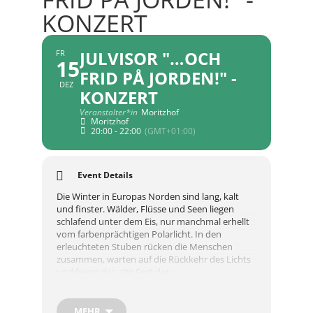
KONZERT
JULVISOR "…OCH
FR
15
FRID PÅ JORDEN!" -
DEZ
KONZERT
Veranstalter*in
Moritzhof
Moritzhof
20:00 - 22:00
(GMT+01:00)
Event Details
Die Winter in Europas Norden sind lang, kalt
und finster. Wälder, Flüsse und Seen liegen
schlafend unter dem Eis, nur manchmal erhellt
vom farbenprächtigen Polarlicht. In den
erleuchteten Stuben rücken die Menschen
zusammen, warten auf die Rückkehr des Lichts
und feiern das alte Fest der
Wintersonnenwende im christlichen Gewand.
Und sie erzählen sich Geschichten und singen
Lieder: von der Heiligen Lucia, dem tapferen
MEHR