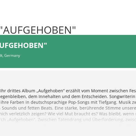
 "AUFGEHOBEN"
AUFGEHOBEN"
dt, Germany
. Ihr drittes Album „Aufgehoben“ erzählt vom Moment zwischen Fes
genbleiben, dem Innehalten und dem Entscheiden. Songwriterin We
 ihre Farben in deutschsprachige Pop-Songs mit Tiefgang. Musik z
Sounds und fetten Beats. Eine starke, berührende Stimme unserer
ich verletzlich zeigen? Wie viel Mut braucht es? Was bleibt, wenn 
durch „Aufgehoben“. Zwischen Tatendrang und Überforderung, zwis
d dem Wunsch, die Flügel auszubreiten. Mit der für Karl die Gro
Wollny in den Mittelpunkt, was sie sich für die Gegenwart wünscht, 