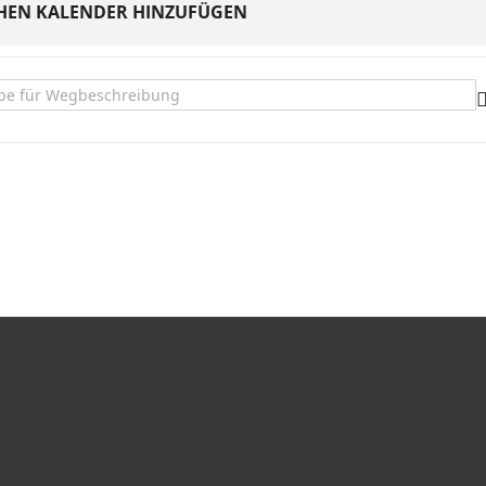
HEN KALENDER HINZUFÜGEN
e Große "Aufgehoben" []