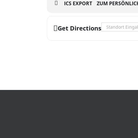
ICS EXPORT
ZUM PERSÖNLIC
Address - Karl di
Get Directions