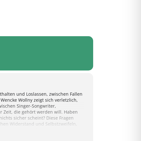
thalten und Loslassen, zwischen Fallen
ncke Wollny zeigt sich verletzlich,
wischen Singer-Songwriter,
 Zeit, die gehört werden will. Haben
nichts sicher scheint? Diese Fragen
chen Widerstand und Selbstzweifeln,
ße typischen Mischung aus
ohne es als Antwort zu verkaufen. Das