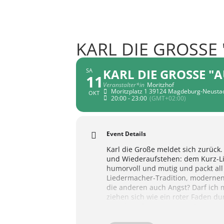
KARL DIE GROSSE
KARL DIE GROSSE "
SA
11
Veranstalter*in
Moritzhof
Moritzplatz 1 39124 Magdeburg-Neusta
OKT
20:00 - 23:00
(GMT+02:00)
Event Details
Karl die Große meldet sich zurück
und Wiederaufstehen: dem Kurz-Lie
humorvoll und mutig und packt all
Liedermacher-Tradition, modernen 
die anderen auch Angst? Darf ich m
ziehen sich wie ein roter Faden 
zwischen der Angst vorm Sprung un
Ernsthaftigkeit und Ironie stellt 