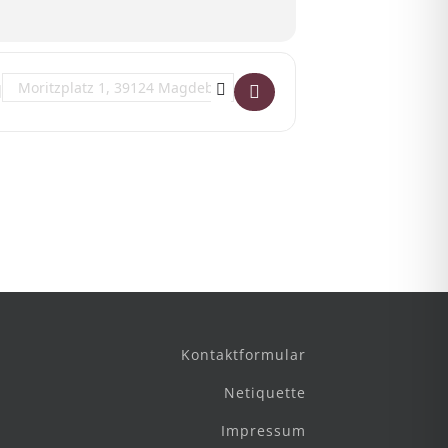
Destination Address - Karl die Große "Aufgehoben" []
Kontaktformular
Netiquette
Impressum