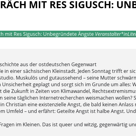
RÄCH MIT RES SIGUSCH: U
h mit Res Sigusch: Unbegründete Ängste
Veranstalter*in
Lit
chichte aus der ostdeutschen Gegenwart
gle in einer sächsischen Kleinstadt. Jeden Sonntag trifft er s
sstudio. Muskulös und gutaussehend – seine Mutter schwär
on Unsicherheit geplagt und sorgt sich im Grunde um alles: 
gt die Zukunft in Zeiten von Klimawandel, Rechtsextremismu
ihm seine täglichen Internetrecherchen weismachen wollen? S
 Christian eine existenzielle Angst, die bald keinen Anlass 
em Umfeld – und erfährt: Geteilte Angst ist halbe Angst. U
Fragen im Kleinen. Das ist queer und witzig, gegenwärtig u