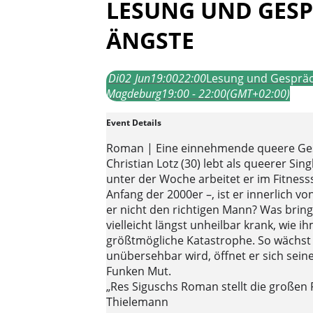
LESUNG UND GESP
ÄNGSTE
Di
02
Jun
19:00
22:00
Lesung und Gespräc
Magdeburg
19:00 - 22:00
(GMT+02:00)
Event Details
Roman | Eine einnehmende queere Ges
Christian Lotz (30) lebt als queerer Sin
unter der Woche arbeitet er im Fitnes
Anfang der 2000er –, ist er innerlich v
er nicht den richtigen Mann? Was brin
vielleicht längst unheilbar krank, wie 
größtmögliche Katastrophe. So wächst in
unübersehbar wird, öffnet er sich sein
Funken Mut.
„Res Siguschs Roman stellt die großen 
Thielemann