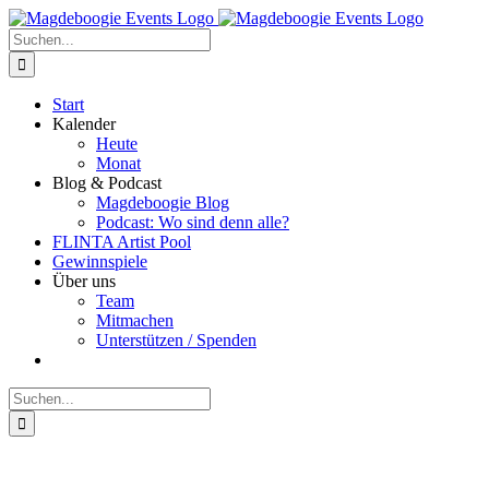
Zum
Facebook
Instagram
E-
Inhalt
Mail
Suche
springen
nach:
Start
Kalender
Heute
Monat
Blog & Podcast
Magdeboogie Blog
Podcast: Wo sind denn alle?
FLINTA Artist Pool
Gewinnspiele
Über uns
Team
Mitmachen
Unterstützen / Spenden
Suche
nach: