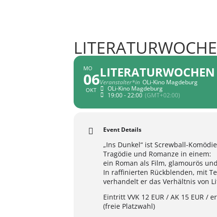
LITERATURWOCHEN
LITERATURWOCHEN 2
MO
06
Veranstalter*in
OLi-Kino Magdeburg
OLi-Kino Magdeburg
OKT
19:00 - 22:00
(GMT+02:00)
Event Details
„Ins Dunkel“ ist Screwball-Komöd
Tragödie und Romanze in einem:
ein Roman als Film, glamourös und
In raffinierten Rückblenden, mit 
verhandelt er das Verhältnis von Li
Eintritt VVK 12 EUR / AK 15 EUR / 
(freie Platzwahl)