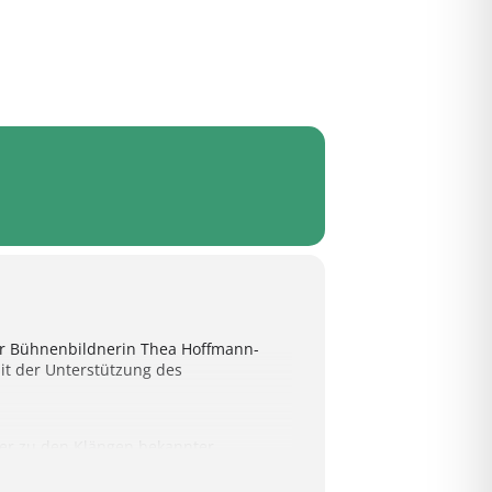
er Bühnenbildnerin Thea Hoffmann-
t der Unterstützung des
 er zu den Klängen bekannter
n haben, zieht PUTZINI, ein aus
nähern sich an, tauschen sich über