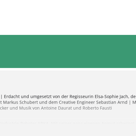
r | Erdacht und umgesetzt von der Regisseurin Elsa-Sophie Jach, d
t Markus Schubert und dem Creative Engineer Sebastian Arnd | Mi
̈cker und Musik von Antoine Daurat und Roberto Fausti
 Industrie-Roboter ARKA. Mit seiner ganz eigenen Anmut schwingt
m Abend, wenn die Besucher:innen die Ausstellungsräume verlasse
hraubter Putzroboter, seine Bahnen. Die beiden begegnen sich, 