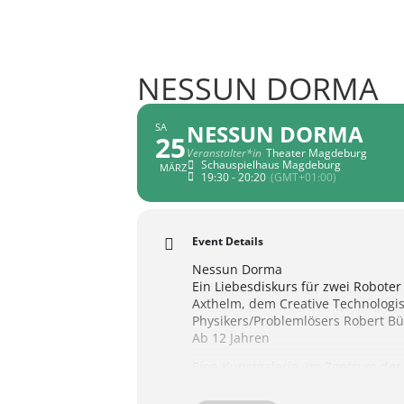
NESSUN DORMA
NESSUN DORMA
SA
25
Veranstalter*in
Theater Magdeburg
Schauspielhaus Magdeburg
MÄRZ
19:30 - 20:20
(GMT+01:00)
Event Details
Nessun Dorma
Ein Liebesdiskurs für zwei Robote
Axthelm, dem Creative Technologis
Physikers/Problemlösers Robert Bu
Ab 12 Jahren
Eine Kunstgalerie, im Zentrum der
Todesarien den Pinsel und malt. A
Alltagsgegenständen zusammengesc