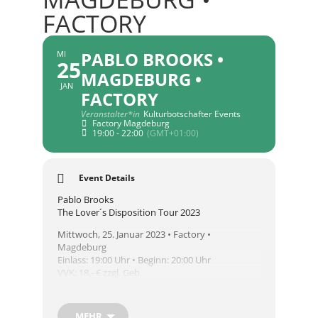
FACTORY
PABLO BROOKS •
MI
25
MAGDEBURG •
JAN
FACTORY
Veranstalter*in
Kulturbotschafter Events
Factory Magdeburg
19:00 - 22:00
(GMT+01:00)
Event Details
Pablo Brooks
The Lover´s Disposition Tour 2023
Mittwoch, 25. Januar 2023 • Factory •
Magdeburg
Einlass: 19:00 Uhr • Beginn: 20:00 Uhr
VVK: 18,- € zzgl. Geb.
Support: Juli Gilde
MEHR
Pablo Brooks ist 20, hat ein unfassbares