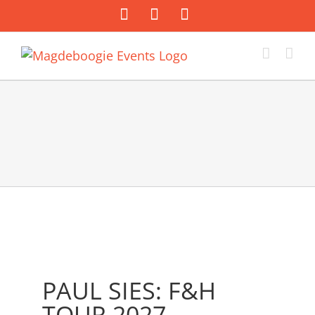
Zum
Facebook
Instagram
E-
Inhalt
Mail
springen
PAUL SIES: F&H
TOUR 2027...