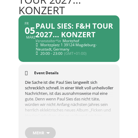
KONZERT
PAUL SIES: F&H TOUR
FR
05
2027... KONZERT
MÄRZ
Veranstalter*in
Moritzhof
Moritzplatz 1 39124 Magdeburg-
Neustadt, Germany
20:00 - 23:00
(GMT+01:00)
Event Details
Die Sache ist die: Paul Sies langweilt sich
schrecklich schnell. In einer Welt voll unheilvoller
Nachrichten, ist das ausnahmsweise mal eine
gute. Denn wenn Paul Sies das nicht täte,
würden wir nicht Anfang nächsten Jahres sein
herrlich eklektrisches neues Album „Ficken und
Heulen“ erhalten, das er, während wir hier
plaudern, gerade fertigstellt. Es ist ja so: Paul
Sies ist ein geborener Showman, aber eben auch
ein Geschichtenerzähler, einer, der auf
MEHR
Obstkisten und Bühnen steht, der singt, schreit,