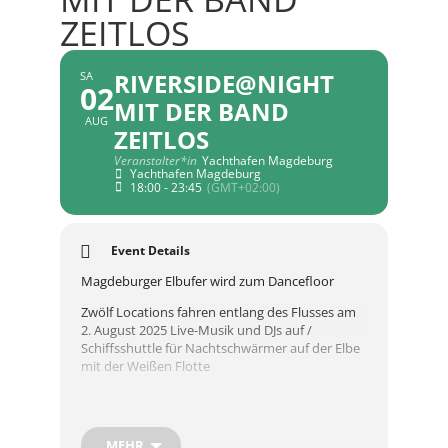
ZEITLOS
RIVERSIDE@NIGHT
SA
02
MIT DER BAND
AUG
ZEITLOS
Veranstalter*in
Yachthafen Magdeburg
Yachthafen Magdeburg
18:00 - 23:45
(GMT+02:00)
Event Details
Magdeburger Elbufer wird zum Dancefloor
Zwölf Locations fahren entlang des Flusses am
2. August 2025 Live-Musik und DJs auf /
Schiffsshuttle für Nachtschwärmer auf der Elbe
mit der Weißen Flotte
Die Elbe wird für eine lange Partynacht zum
Taktgeber der Stadt: Das Musikfest
Riverside@Night verwandelt schon traditionell
MEHR