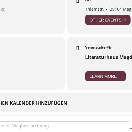
Thiemstr. 7, 39104 Ma
00)
OTHER EVENTS
Veranstalter*in
Literaturhaus Mag
LEARN MORE
HEN KALENDER HINZUFÜGEN
nachmittag in der Buckauer Bücherbutze []