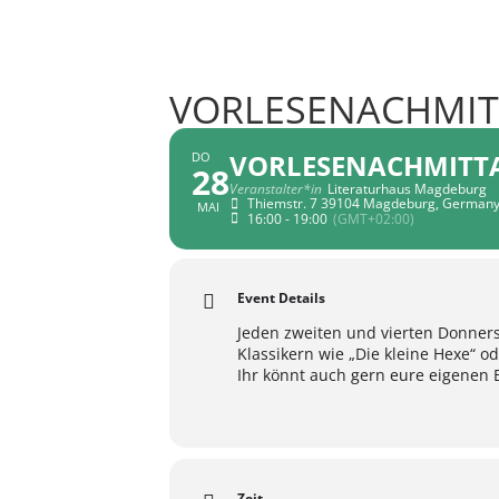
VORLESENACHMIT
VORLESENACHMITTA
DO
28
Veranstalter*in
Literaturhaus Magdeburg
Thiemstr. 7 39104 Magdeburg, German
MAI
16:00 - 19:00
(GMT+02:00)
Event Details
Jeden zweiten und vierten Donners
Klassikern wie „Die kleine Hexe“ 
Ihr könnt auch gern eure eigenen 
Zeit