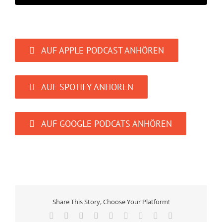
AUF APPLE PODCAST ANHÖREN
AUF SPOTIFY ANHÖREN
AUF GOOGLE PODCATS ANHÖREN
Share This Story, Choose Your Platform!
Facebook
X
Reddit
LinkedIn
WhatsApp
Tumblr
Pinterest
Vk
E-