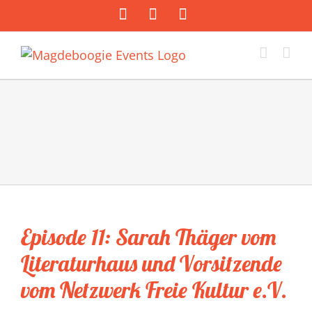
Zum
Facebook
Instagram
E-
Inhalt
Mail
springen
Episode 11: Sarah Thäger vom
Literaturhaus und Vorsitzende
vom Netzwerk Freie Kultur e.V.