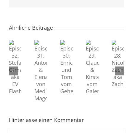
Mail
Ähnliche Beiträge
Episode
Episode
Episode
Episode
Episode
28:
32:
30:
29:
31:
Nicole
Stefan
Enrico
Claudia
Antonia
Zacharias
Olma
und
&
&
aka
aka
Tom
Kirsten
Elena
Zachi
EV
vom
vom
von
Flash
Geheimclub
Galerieladen
Medinetz
Magdeburg
Hinterlasse einen Kommentar