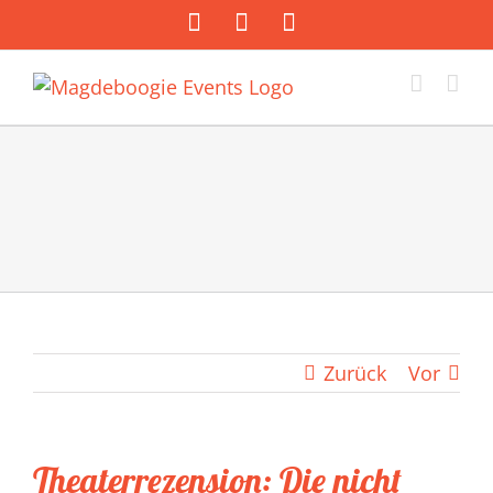
Zum
Facebook
Instagram
E-
Inhalt
Mail
springen
Zurück
Vor
Theaterrezension: Die nicht