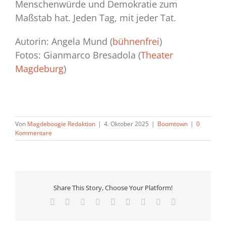
Menschenwürde und Demokratie zum
Maßstab hat. Jeden Tag, mit jeder Tat.
Autorin: Angela Mund (
bühnenfrei
)
Fotos: Gianmarco Bresadola (
Theater
Magdeburg
)
Von
Magdeboogie Redaktion
|
4. Oktober 2025
|
Boomtown
|
0
Kommentare
Share This Story, Choose Your Platform!
Facebook
X
Reddit
LinkedIn
WhatsApp
Tumblr
Pinterest
Vk
E-
Mail