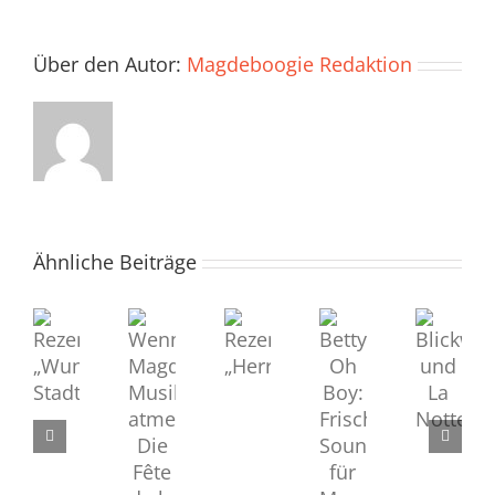
Über den Autor:
Magdeboogie Redaktion
Ähnliche Beiträge
Rezension
Rezension
Blickwechsel
Wenn
Betty
„Herrentag“
„Wunde
und
Magdeburg
Oh
Stadt“
La
Musik
Boy:
Notte
atmet:
Frischer
Die
Sound