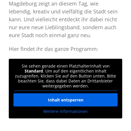
Magdeburg zeigt an diesem Tag, wie
lebendig, kreativ und vielfältig die Stadt sein
kann. Und vielleicht entdeckt ihr dabei nicht
nur eure neue Lieblingsband, sondern auch
eure Stadt noch einmal ganz neu.
Hier findet ihr das ganze Programm:
Sie sehen gerade einen Platzhalterinhalt von
Standard
. Um auf den eigentlichen Inhalt
zuzugreifen, klicken Sie auf den Button unten. Bitte
beachten Sie, dass dabei Daten an Drittanbieter
weitergegeben werden.
Inhalt entsperren
Weitere Informationen