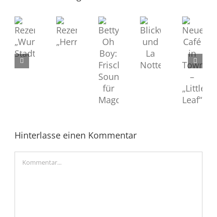
Rezension
Rezension
Blickwechsel
Betty
Neues
„Herrentag“
„Wunde
und
Oh
Café
Stadt“
La
Boy:
in
Notte
Frischer
Town
Sound
–
für
„Little
Magdeboogie
Leaf“
Hinterlasse einen Kommentar
Kommentar