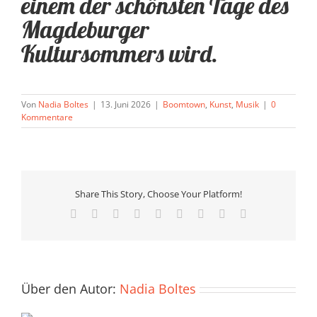
einem der schönsten Tage des
Magdeburger
Kultursommers wird.
Von
Nadia Boltes
|
13. Juni 2026
|
Boomtown
,
Kunst
,
Musik
|
0
Kommentare
Share This Story, Choose Your Platform!
Facebook
X
Reddit
LinkedIn
WhatsApp
Tumblr
Pinterest
Vk
E-
Mail
Über den Autor:
Nadia Boltes