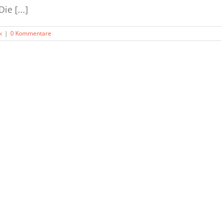
e [...]
k
|
0 Kommentare