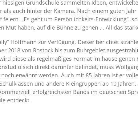
iner hiesigen Grundschule sammelten Ideen, entwicke
 als auch hinter der Kamera. Nach einem guten Jahr A
 feiern. „Es geht um Persönlichkeits-Entwicklung“, so
n Mut haben, auf die Bühne zu gehen … All das stärk
lly“ Hoffmann zur Verfügung. Dieser berichtet strah
er 2018 von Rostock bis zum Ruhrgebiet ausgestrah
rt wird diese als regelmäßiges Format im hauseigene
studio sich direkt darunter befindet, muss Wolfgang
noch erwähnt werden. Auch mit 85 Jahren ist er voller
 Schulklassen und andere Kleingruppen ab 10 Jahren. 
 kommerziell erfolgreichsten Bands im deutschen S
le entdeckt.