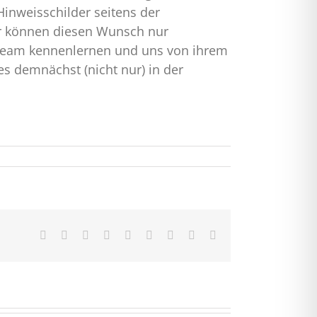
Hinweisschilder seitens der
ir können diesen Wunsch nur
s Team kennenlernen und uns von ihrem
es demnächst (nicht nur) in der
Facebook
X
Reddit
LinkedIn
WhatsApp
Tumblr
Pinterest
Vk
E-
Mail