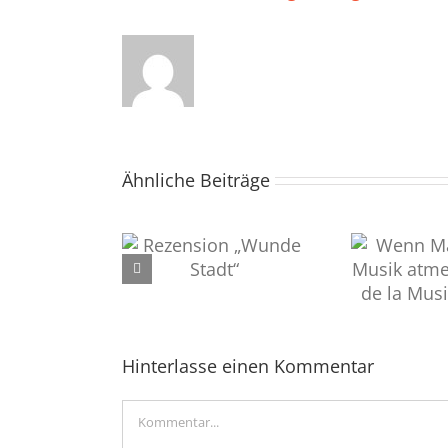
Ähnliche Beiträge
ension „Wunde
Wenn Magdeburg Musik
Reze
Stadt“
atmet: Die Fête de la
Musique 2026
Hinterlasse einen Kommentar
Kommentar