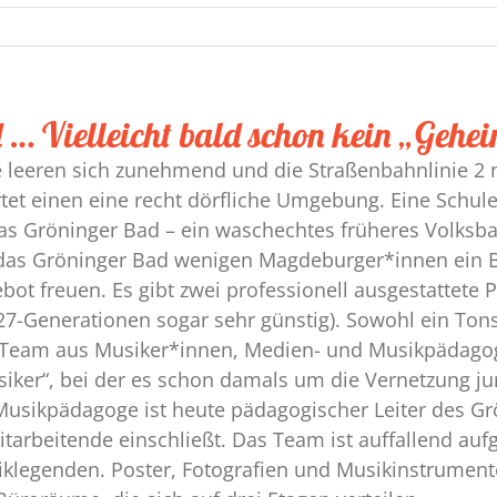
 … Vielleicht bald schon kein „Gehe
e leeren sich zunehmend und die Straßenbahnlinie 2 n
artet einen eine recht dörfliche Umgebung. Eine Schu
as Gröninger Bad – ein waschechtes früheres Volksb
das Gröninger Bad wenigen Magdeburger*innen ein Beg
ebot freuen. Es gibt zwei professionell ausgestattet
-Generationen sogar sehr günstig). Sowohl ein Tons
eam aus Musiker*innen, Medien- und Musikpädagog*
siker“, bei der es schon damals um die Vernetzung ju
sikpädagoge ist heute pädagogischer Leiter des Gr
 Mitarbeitende einschließt. Das Team ist auffallend a
Musiklegenden. Poster, Fotografien und Musikinstrument