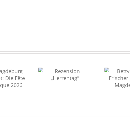
B
nsion „Herrentag“
Betty Oh Boy: Frischer
Sound für Magdeboogie