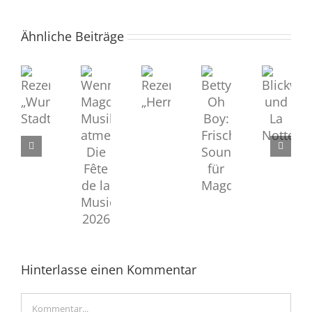
Ähnliche Beiträge
Rezension
Rezension
Blickwechsel
Wenn
Betty
„Herrentag“
„Wunde
und
Magdeburg
Oh
Stadt“
La
Musik
Boy:
Notte
atmet:
Frischer
Die
Sound
Fête
für
de
Magdeboogie
la
Musique
2026
Hinterlasse einen Kommentar
Kommentar