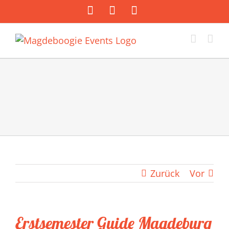
Zum
Facebook
Instagram
E-
Inhalt
Mail
springen
Zurück
Vor
Erstsemester Guide Magdeburg