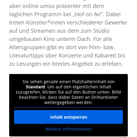
aber online umso präsenter mit dem
täglichen Programm bei „Hof on Air“. Dabei
treten Künstler*innen verschiedener Gewerke
auf und Streamen aus dem zum Studio
umgebauten Kino unterm Dach. Für alle
Altersgruppen gibt es dort von Film- bzw.
Literaturtipps über Konzerte und Kabarett bis
zu Lesungen ein breites Angebot zu erleben.
Sie sehen gerade einen Platzhalterinhalt von
Standard
. Um auf den eigentlichen Inhalt
zuzugreifen, klicken Sie auf den Button unten. Bitte
beachten Sie, dass dabei Daten an Drittanbieter
weitergegeben werden.
Inhalt entsperren
Weitere Informationen