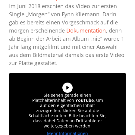
Im Juni 2018 erschien das Video zur ersten
Single „Morgen“ von Fynn Kliemann. Darin
gab es bereits einen Vorgeschmack auf die
morgen erscheinende
Dokumentation
, denn
ab Beginn der Arbeit am Album „nie“ wurde 1
Jahr lang mitgefilmt und mit einer Auswahl
aus dem Bildmaterial damals das erste Video
zur Platte gestaltet.
Sie sehen gerade einen
Platzhalterinhalt von
YouTube
. Um
auf den eigentlichen Inhalt
zuzugreifen, klicken Sie auf die
Schaltfläche unten. Bitte beachten Sie,
dass dabei Daten an Drittanbieter
weitergegeben werden.
Mehr Informationen