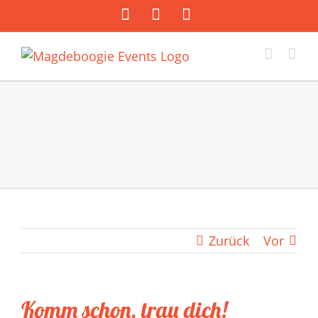
Zum
Facebook
Instagram
E-
Inhalt
Mail
springen
Zurück
Vor
Komm schon, trau dich!