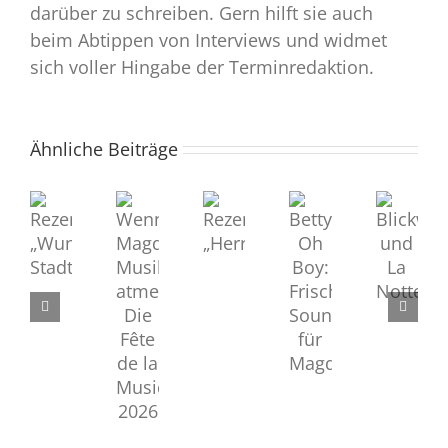
darüber zu schreiben. Gern hilft sie auch
beim Abtippen von Interviews und widmet
sich voller Hingabe der Terminredaktion.
Ähnliche Beiträge
Rezension
Rezension
Blickwechsel
Wenn
Betty
„Herrentag“
„Wunde
und
Magdeburg
Oh
Stadt“
La
Musik
Boy:
Notte
atmet:
Frischer
Die
Sound
Fête
für
de
Magdeboogie
la
Musique