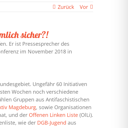
Zurück
Vor
lich sicher?!
fen. Er ist Pressesprecher des
onferenz im November 2018 in
desgebiet. Ungefähr 60 Initiativen
chsten Wochen noch verschiedene
ählen Gruppen aus Antifaschistischen
ektiv Magdeburg
, sowie Organisationen
hat, und der
Offenen Linken Liste
(OlLi).
nliste, wie der
DGB-Jugend
aus