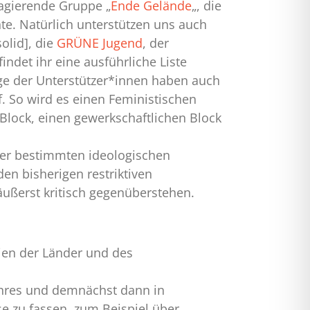
agierende Gruppe „
Ende Gelände
„, die
e. Natürlich unterstützen uns auch
solid], die
GRÜNE Jugend
, der
ndet ihr eine ausführliche Liste
ige der Unterstützer*innen haben auch
f. So wird es einen Feministischen
Block, einen gewerkschaftlichen Block
einer bestimmten ideologischen
den bisherigen restriktiven
ußerst kritisch gegenüberstehen.
rien der Länder und des
Jahres und demnächst dann in
se zu fassen, zum Beispiel über