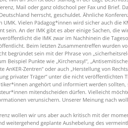
erenz, Mail oder ganz oldschool per Fax und Brief. Da
Deutschland herrscht, geschuldet. Ähnliche Konferen
n UMK. Vielen Pädagog*innen wird sicher auch die K
 sein. An der IMK gibt es aber einige Sachen, die wir
veröffentlicht die IMK zwar im Nachhinein die Tages
ffentlicht. Beim letzten Zusammentreffen wurden vo
eicht begründet sein mit der Phrase von „sicherheitsr
um Beispiel Punkte wie „Kirchenasyl“, „Antisemitisch
e AnKER-Zentren“ oder auch „Herstellung von Rechts
gung privater Träger“ unter die nicht veröffentlicht
itiker*innen angehört und informiert werden sollten, 
kteur*innen mitendscheiden dürfen. Vielleicht möcht
rmationen verunsichern. Unserer Meinung nach wolle
enz wollen wir uns aber auch kritisch mit der momen
d weitergehend geplante Aushebelung des vermeintli