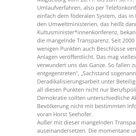
Umlaufverfahren, also per Telefonkonf
einfach dem föderalen System, das in 
den Umweltministerien, das heißt dan
Kultusminister*innenkonferenz, bekannt
die mangelnde Transparenz. Seit 2000 
wenigen Punkten auch Beschlüsse verö
Anlagen veröffentlicht. Das mag viell
verwundert uns das Ganze. So fallen z
entgegentreten“, „Sachstand sogenannt
Deradikalisierungsarbeit unter Beteili
all diesen Punkten nicht nur Berufspol
Demokratie sollten unterschiedliche A
Bevölkerung nicht mit bestimmten Info
voran Horst Seehofer.
Außer mit dieser mangelnden Transpar
auseinandersetzen. Die momentane un