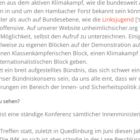
en aus dem aktiven Klimakampf, wie die bundesweit 
en in und um den Hambacher Forst bekannt sein könnt
aler als auch auf Bundesebene, wie die
Linksjugend
[’
fensive. Auf unserer Website unheimlichsicher.org fi
 Möglichkeit, selbst den Aufruf zu unterzeichnen. Ein
eilweise zu eigenen Blöcken auf der Demonstration au
 einen Klassenkämpferischen Block, einen Klimakampf 
ternationalistischen Block geben.
tzt ein breit aufgestelltes Bündnis, das sich schwer 
nser Bündniskonsens sein, da uns alle eint, dass wir 
ngen im Bereich der Innen- und Sicherheitspolitik ä
zu sehen?
 ist eine ständige Konferenz sämtlicher Innenministe
Treffen statt, zuletzt in Quedlinburg im Juni diesen 
ie IMK an sich ist aber ständig in der Lage Beschlüs