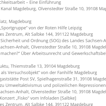
hkeitsarbeit – Eine Einführung
r Kanal Magdeburg, Olvenstedter Straße 10, 39108 M
latz, Magdeburg
Sportgruppe“ von der Roten Hilfe Leipzig
res Zentrum, Alt Salbke 144, 391122 Magdeburg
e Sicherheit und Ordnung (SOG) des Landes Sachsen-A
achsen-Anhalt, Olvenstedter Straße 10, 39108 Magde
nix machen?“ Über Arbeitsunrecht und Gewerkschafts
uktu, Thiemstraße 13, 39104 Magdeburg
 als Versuchsobjekt“ von der Fanhilfe Magdeburg
gaststätte Post SV, Spielhagenstraße 31, 39108 Magd
e zu Umweltaktivismus und polizeilichen Repression
achsen-Anhalt, Olvenstedter Straße 10, 39108 Magde
Konzert „Fisko“ vom Infoladen [Salbke]
res Zentrum, Alt Salbke 144, 391122 Magdeburg