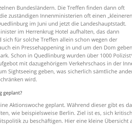
nzelnen Bundesländern. Die Treffen finden dann oft
die zuständigen Innenministerien oft einen „kleinere
Quedlinburg im Juni und jetzt die Landeshauptstadt.
nister im Herrenkrug Hotel aufhalten, das dann
 sich für solche Treffen allein schon wegen der
r auch ein Pressehappening in und um den Dom geben
rk. Schon in Quedlinburg wurden über 1000 Polizist*
fgebot mit dazugehörigem Verkehrschaos in der Innen
 zum Sightseeing geben, was sicherlich sämtliche and
chränken wird.
g geplant?
ine Aktionswoche geplant. Während dieser gibt es 
, wie beispielsweise Berlin. Ziel ist es, sich kritisc
spolitik zu beschäftigen. Hier eine kleine Übersicht 