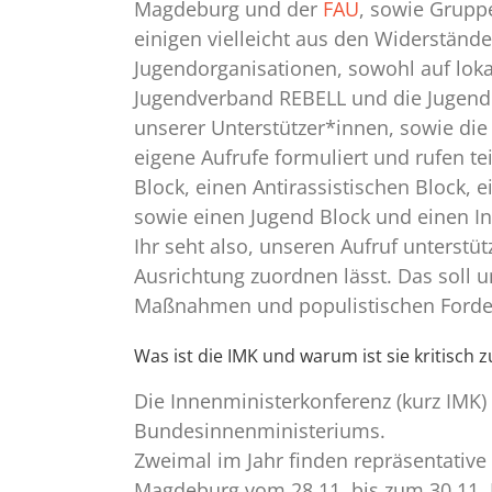
Magdeburg und der
FAU
, sowie Grupp
einigen vielleicht aus den Widerständ
Jugendorganisationen, sowohl auf lok
Jugendverband REBELL und die Jugendof
unserer Unterstützer*innen, sowie die
eigene Aufrufe formuliert und rufen t
Block, einen Antirassistischen Block,
sowie einen Jugend Block und einen In
Ihr seht also, unseren Aufruf unterstü
Ausrichtung zuordnen lässt. Das soll u
Maßnahmen und populistischen Forderu
Was ist die IMK und warum ist sie kritisch 
Die Innenministerkonferenz (kurz IMK)
Bundesinnenministeriums.
Zweimal im Jahr finden repräsentative 
Magdeburg vom 28.11. bis zum 30.11. D