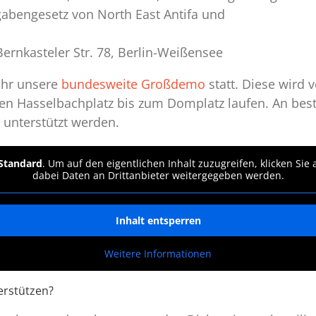
abengesetz von North East Antifa und
ernkasteler Str. 78, Berlin-Weißensee
Uhr unsere
bundesweite Großdemo
statt. Diese wir
en Hasselbachplatz bis zum Domplatz laufen. An best
unterstützt werden.
Standard
. Um auf den eigentlichen Inhalt zuzugreifen, klicken Sie
dabei Daten an Drittanbieter weitergegeben werden.
Inhalt entsperren
Weitere Informationen
erstützen?